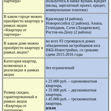
партнера»
пользуетесь в банке Кубань Кредит
(вклад, зарплатный проект, кредит,
коммунальные платежи)
В каком городе можно
Краснодар (4 района),
приобрести квартиру в
Новороссийск (2 района), Анапа,
рамках акции
Геленджик, Сочи (Лазаревское),
«Квартира от
Ростов-на-Дону (2 района)
партнера»
во всех 93 строящихся домах
В каком доме можно
объединения застройщиков юга
приобрести квартиру в
ВКБ-Новостройки, со сроками
рамках акции?
сдачи 2015-2016 годы
Категория квартир,
возможных к
без ограничений
реализации в рамках
акции
• 25 000 руб. – однокомнатная
квартира,
• 35 000 руб. – двухкомнатная
Размер скидки,
квартира,
гарантированный в
• 45 000 руб. – трехкомнатная
рамках акции
квартира,
«Квартира от
и/или
партнеров»